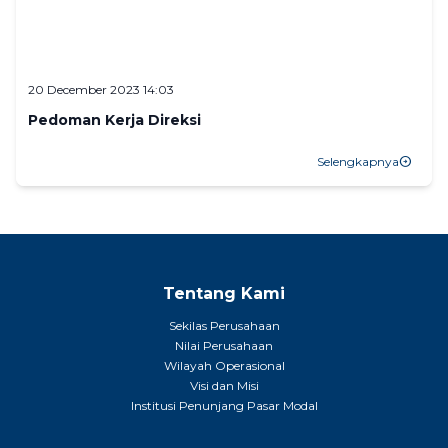
20 December 2023 14:03
Pedoman Kerja Direksi
Selengkapnya
arrow_circle_right
Tentang Kami
Sekilas Perusahaan
Nilai Perusahaan
Wilayah Operasional
Visi dan Misi
Institusi Penunjang Pasar Modal