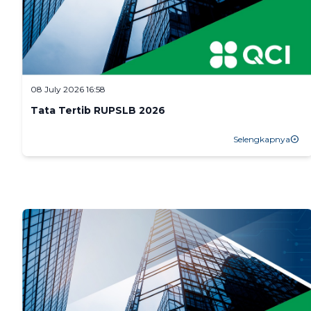
08 July 2026 16:58
Tata Tertib RUPSLB 2026
Selengkapnya
arrow_circle_right