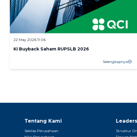
22 May 2026 11:06
KI Buyback Saham RUPSLB 2026
Selengkapnya
arrow_circle_right
Tentang Kami
Leader
Sekilas Perusahaan
Struktur Or
Nilai Perusahaan
Dewan Komi