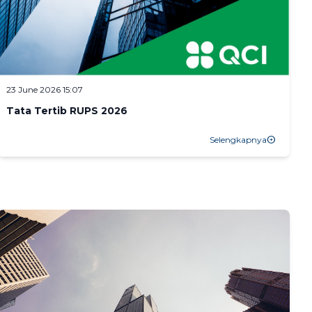
23 June 2026 15:07
Tata Tertib RUPS 2026
Selengkapnya
arrow_circle_right