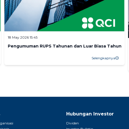
18 May 2026 15:45
Pengumuman RUPS Tahunan dan Luar Biasa Tahun 20
Selengkapnya
arrow_circle_right
s
Hubungan Investor
ganisasi
Dividen
saris
Investor Bulletin