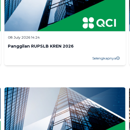
08 July 2026 14:24
Panggilan RUPSLB KREN 2026
Selengkapnya
arrow_circle_right