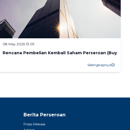
08 May 2025 13:09
26
Rencana Pembelian Kembali Saham Perseroan (Buy Back
Selengkapnya
arrow_circle_right
Berita Perseroan
Press Release
Artikel